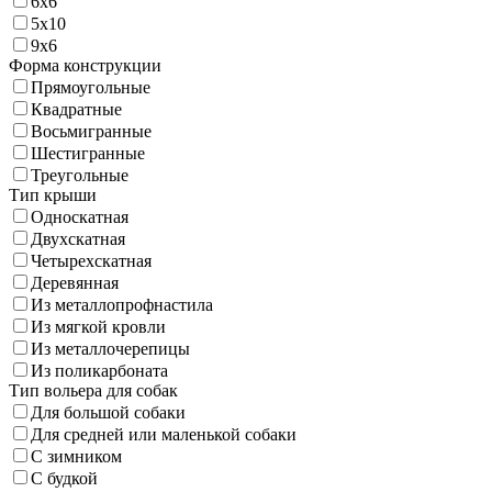
6х6
5х10
9х6
Форма конструкции
Прямоугольные
Квадратные
Восьмигранные
Шестигранные
Треугольные
Тип крыши
Односкатная
Двухскатная
Четырехскатная
Деревянная
Из металлопрофнастила
Из мягкой кровли
Из металлочерепицы
Из поликарбоната
Тип вольера для собак
Для большой собаки
Для средней или маленькой собаки
С зимником
С будкой