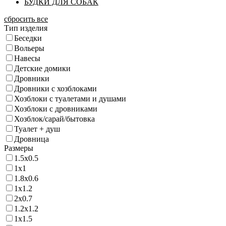
БУДКИ ДЛЯ СОБАК
сбросить все
Тип изделия
Беседки
Вольеры
Навесы
Детские домики
Дровники
Дровники с хозблоками
Хозблоки с туалетами и душами
Хозблоки с дровниками
Хозблок/сарай/бытовка
Туалет + душ
Дровница
Размеры
1.5х0.5
1х1
1.8х0.6
1х1.2
2х0.7
1.2х1.2
1х1.5