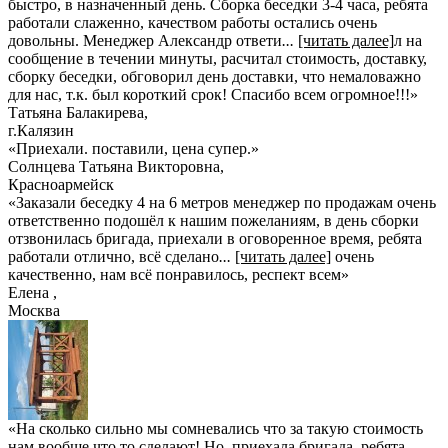
быстро, в назначенный день. Сборка беседки 3-4 часа, ребята
работали слаженно, качеством работы остались очень
довольны. Менеджер Александр ответи
...
[читать далее]
л на
сообщение в течении минуты, расчитал стоимость, доставку,
сборку беседки, обговорил день доставки, что немаловажно
для нас, т.к. был короткий срок! Спасибо всем огромное!!!
»
Татьяна Балакирева
,
г.Калязин
«Приехали. поставили, цена супер.»
Солнцева Татьяна Викторовна
,
Красноармейск
«Заказали беседку 4 на 6 метров менеджер по продажам очень
ответственно подошёл к нашим пожеланиям, в день сборки
отзвонилась бригада, приехали в оговоренное время, ребята
работали отлично, всё сделано
...
[читать далее]
очень
качественно, нам всё понравилось, респект всем
»
Елена
,
Москва
«На сколько сильно мы сомневались что за такую стоимость
нам вообще что то сделают! Но..приехала бригада, ребята