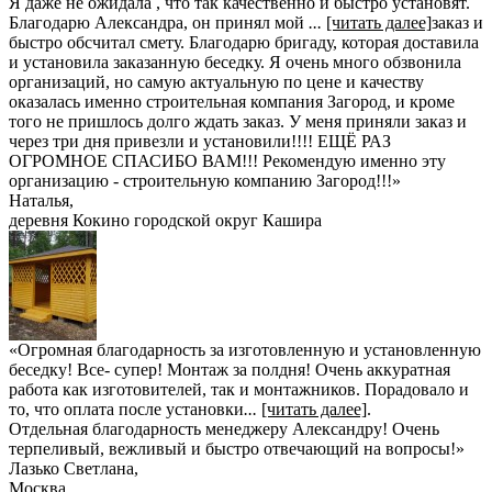
Я даже не ожидала , что так качественно и быстро установят.
Благодарю Александра, он принял мой
...
[читать далее]
заказ и
быстро обсчитал смету. Благодарю бригаду, которая доставила
и установила заказанную беседку. Я очень много обзвонила
организаций, но самую актуальную по цене и качеству
оказалась именно строительная компания Загород, и кроме
того не пришлось долго ждать заказ. У меня приняли заказ и
через три дня привезли и установили!!!! ЕЩЁ РАЗ
ОГРОМНОЕ СПАСИБО ВАМ!!! Рекомендую именно эту
организацию - строительную компанию Загород!!!
»
Наталья
,
деревня Кокино городской округ Кашира
«Огромная благодарность за изготовленную и установленную
беседку! Все- супер! Монтаж за полдня! Очень аккуратная
работа как изготовителей, так и монтажников. Порадовало и
то, что оплата после установки
...
[читать далее]
.
Отдельная благодарность менеджеру Александру! Очень
терпеливый, вежливый и быстро отвечающий на вопросы!
»
Лазько Светлана
,
Москва