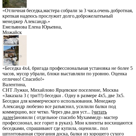
«Отличная беседка,мастера собрали за 3 часа.очень добротная,
крепкая надеюсь прослужит долго.доброжелатеьный
менеджер Александр.»
Емельянова Елена Юрьевна
,
Можайск
«Беседка 4х4, бригада профессиональная установка не более 5
часов, мусор убрали, блоки выставляли по уровню. Оценка
отлично! Спасибо!»
Валентина
,
СНТ Лужки, Михайлово Ярцевское поселение, Москва
«Заказала 3 ( три!!!) беседки . Одну в размере 4х5, две 3х5.
Беседки для коммерческого использования. Менеджер
Александр любезно все разъяснил, усилили балки под
коммерцию, все четко. Через два дня уст
...
[читать
далее]
ановили ( отдельное спасибо Мухаммеду- мастер
профессионал, все горит в руках). Мои клиенты восхищаются
беседками, спрашивают где купила, оценили.. пол
шпунтованная строгания доска, балки из хорошего сухого