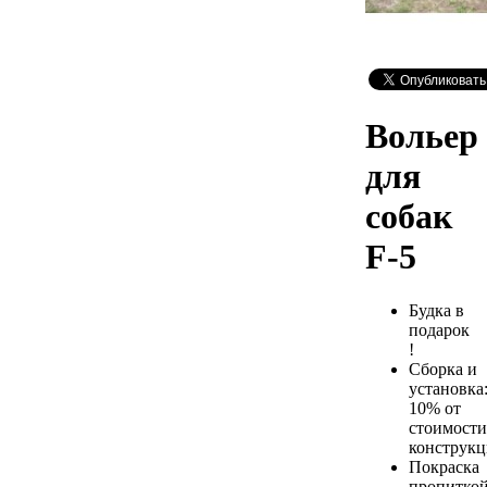
Вольер
для
собак
F-5
Будка в
подарок
!
Сборка и
установка
10% от
стоимости
конструк
Покраска
пропиткой