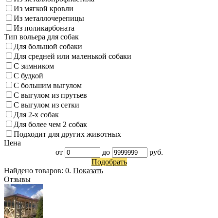
Из мягкой кровли
Из металлочерепицы
Из поликарбоната
Тип вольера для собак
Для большой собаки
Для средней или маленькой собаки
С зимником
С будкой
С большим выгулом
С выгулом из прутьев
С выгулом из сетки
Для 2-х собак
Для более чем 2 собак
Подходит для других животных
Цена
от
до
руб.
Подобрать
Найдено товаров:
0
.
Показать
Отзывы