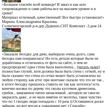
«Большое спасибо всей команде! И заказ и как шло
сопровождение и сами работы-все на высшем уровне и в
сроки!
Материал отличный, качественный! Все быстро установили!»
Марина Александровна Крылова
,
Солнечногорский р-н.дер Дудкино.СНТ Комплект -3.дом 24
«Заказали беседку для дачи, выбирали очень долго, сама
беседка нам понравилась! Но есть детали которые были не
доработаны и отличались от фото на сайте, о чем не
предупредили! одна стена была выполнена
...
[читать далее]
полностью глухой, хотя должна была быть стена с сеткой, ну и
было сказано что стена из сетки может быть установлена на
любую сторону, как итог при монтаже сказали что это не так ,
в итоге беседку пришлось ставить не так как хотелось! есть
конечно косяки по дереву это сколы кусочков древесины,
грибок , замазанное пятно шпаклевкой , которую не смогли
закрасить даже , и не мало вмятин от молотка, такое чувство
что по 1 гвоздю люди попадали с 10 раза )) Оставшиеся доски
забрали, но вот мусор к сожалению нет ) Спасибо
»