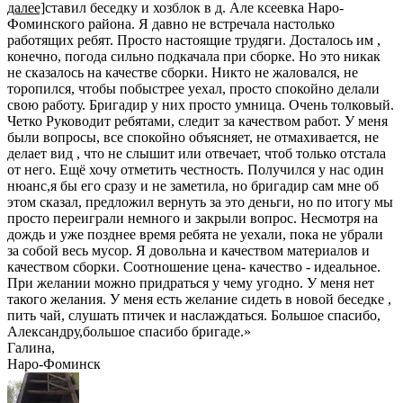
далее]
ставил беседку и хозблок в д. Але ксеевка Наро-
Фоминского района. Я давно не встречала настолько
работящих ребят. Просто настоящие трудяги. Досталось им ,
конечно, погода сильно подкачала при сборке. Но это никак
не сказалось на качестве сборки. Никто не жаловался, не
торопился, чтобы побыстрее уехал, просто спокойно делали
свою работу. Бригадир у них просто умница. Очень толковый.
Четко Руководит ребятами, следит за качеством работ. У меня
были вопросы, все спокойно объясняет, не отмахивается, не
делает вид , что не слышит или отвечает, чтоб только отстала
от него. Ещё хочу отметить честность. Получился у нас один
нюанс,я бы его сразу и не заметила, но бригадир сам мне об
этом сказал, предложил вернуть за это деньги, но по итогу мы
просто переиграли немного и закрыли вопрос. Несмотря на
дождь и уже позднее время ребята не уехали, пока не убрали
за собой весь мусор. Я довольна и качеством материалов и
качеством сборки. Соотношение цена- качество - идеальное.
При желании можно придраться у чему угодно. У меня нет
такого желания. У меня есть желание сидеть в новой беседке ,
пить чай, слушать птичек и наслаждаться. Большое спасибо,
Александру,большое спасибо бригаде.
»
Галина
,
Наро-Фоминск