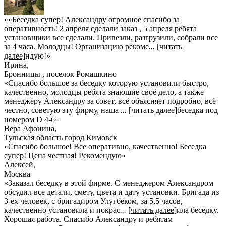
««Беседка супер! Александру огромное спасибо за
оперативность! 2 апреля сделали заказ , 5 апреля ребята
установщики все сделали. Привезли, разгрузили, собрали все
за 4 часа. Молодцы! Организацию рекоме
...
[читать
далее]
ндую!
»
Ирина
,
Бронницы , поселок Ромашкино
«Спасибо большое за беседку которую установили быстро,
качественно, молодцы ребята знающие своё дело, а также
менеджеру Александру за совет, всё объясняет подробно, всё
честно, советую эту фирму, наша
...
[читать далее]
беседка под
номером D 4-6
»
Вера Афонина
,
Тульская область город Кимовск
«Спасибо большое! Все оперативно, качественно! Беседка
супер! Цена честная! Рекомендую»
Алексей
,
Москва
«Заказал беседку в этой фирме. С менеджером Александром
обсудил все детали, смету, цвета и дату установки. Бригада из
3-ех человек, с бригадиром Улугбеком, за 5,5 часов,
качественно установила и покрас
...
[читать далее]
ила беседку.
Хорошая работа. Спасибо Александру и ребятам