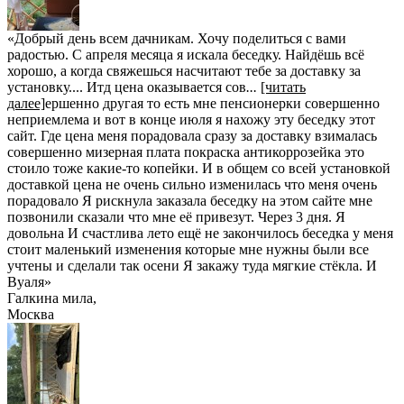
«Добрый день всем дачникам. Хочу поделиться с вами
радостью. С апреля месяца я искала беседку. Найдёшь всё
хорошо, а когда свяжешься насчитают тебе за доставку за
установку.... Итд цена оказывается сов
...
[читать
далее]
ершенно другая то есть мне пенсионерки совершенно
неприемлема и вот в конце июля я нахожу эту беседку этот
сайт. Где цена меня порадовала сразу за доставку взималась
совершенно мизерная плата покраска антикоррозейка это
стоило тоже какие-то копейки. И в общем со всей установкой
доставкой цена не очень сильно изменилась что меня очень
порадовало Я рискнула заказала беседку на этом сайте мне
позвонили сказали что мне её привезут. Через 3 дня. Я
довольна И счастлива лето ещё не закончилось беседка у меня
стоит маленький изменения которые мне нужны были все
учтены и сделали так осени Я закажу туда мягкие стёкла. И
Вуаля
»
Галкина мила
,
Москва