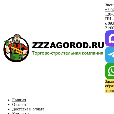
Звон
+7 (4
128-
ПН -
с 09:
21:00
Зака
обра
звон
Главная
Отзывы
Доставка и оплата
Контакты