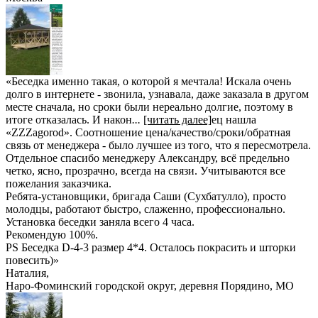
«Беседка именно такая, о которой я мечтала! Искала очень
долго в интернете - звонила, узнавала, даже заказала в другом
месте сначала, но сроки были нереально долгие, поэтому в
итоге отказалась. И након
...
[читать далее]
ец нашла
«ZZZagorod». Соотношение цена/качество/сроки/обратная
связь от менеджера - было лучшее из того, что я пересмотрела.
Отдельное спасибо менеджеру Александру, всё предельно
четко, ясно, прозрачно, всегда на связи. Учитываются все
пожелания заказчика.
Ребята-установщики, бригада Саши (Сухбатулло), просто
молодцы, работают быстро, слаженно, профессионально.
Установка беседки заняла всего 4 часа.
Рекомендую 100%.
PS Беседка D-4-3 размер 4*4. Осталось покрасить и шторки
повесить)
»
Наталия
,
Наро-Фоминский городской округ, деревня Порядино, МО