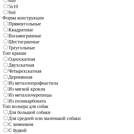
6х6
5х10
9х6
Форма конструкции
Прямоугольные
Квадратные
Восьмигранные
Шестигранные
Треугольные
Тип крыши
Односкатная
Двухскатная
Четырехскатная
Деревянная
Из металлопрофнастила
Из мягкой кровли
Из металлочерепицы
Из поликарбоната
Тип вольера для собак
Для большой собаки
Для средней или маленькой собаки
С зимником
С будкой