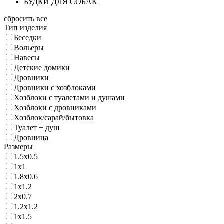
БУДКИ ДЛЯ СОБАК
сбросить все
Тип изделия
Беседки
Вольеры
Навесы
Детские домики
Дровники
Дровники с хозблоками
Хозблоки с туалетами и душами
Хозблоки с дровниками
Хозблок/сарай/бытовка
Туалет + душ
Дровница
Размеры
1.5х0.5
1х1
1.8х0.6
1х1.2
2х0.7
1.2х1.2
1х1.5