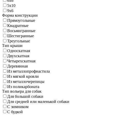
6х6
5х10
9х6
Форма конструкции
Прямоугольные
Квадратные
Восьмигранные
Шестигранные
Треугольные
Тип крыши
Односкатная
Двухскатная
Четырехскатная
Деревянная
Из металлопрофнастила
Из мягкой кровли
Из металлочерепицы
Из поликарбоната
Тип вольера для собак
Для большой собаки
Для средней или маленькой собаки
С зимником
С будкой