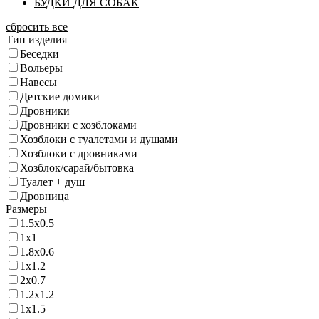
БУДКИ ДЛЯ СОБАК
сбросить все
Тип изделия
Беседки
Вольеры
Навесы
Детские домики
Дровники
Дровники с хозблоками
Хозблоки с туалетами и душами
Хозблоки с дровниками
Хозблок/сарай/бытовка
Туалет + душ
Дровница
Размеры
1.5х0.5
1х1
1.8х0.6
1х1.2
2х0.7
1.2х1.2
1х1.5