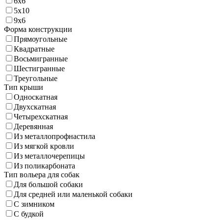
6х6
5х10
9х6
Форма конструкции
Прямоугольные
Квадратные
Восьмигранные
Шестигранные
Треугольные
Тип крыши
Односкатная
Двухскатная
Четырехскатная
Деревянная
Из металлопрофнастила
Из мягкой кровли
Из металлочерепицы
Из поликарбоната
Тип вольера для собак
Для большой собаки
Для средней или маленькой собаки
С зимником
С будкой