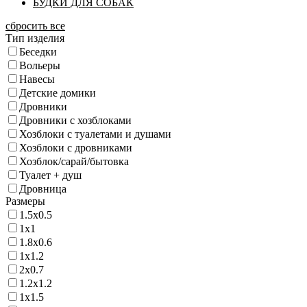
БУДКИ ДЛЯ СОБАК
сбросить все
Тип изделия
Беседки
Вольеры
Навесы
Детские домики
Дровники
Дровники с хозблоками
Хозблоки с туалетами и душами
Хозблоки с дровниками
Хозблок/сарай/бытовка
Туалет + душ
Дровница
Размеры
1.5х0.5
1х1
1.8х0.6
1х1.2
2х0.7
1.2х1.2
1х1.5