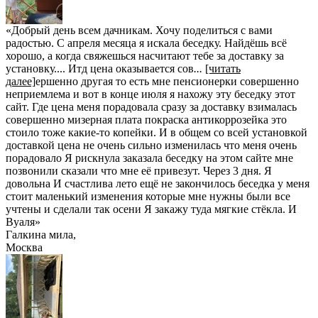
«Добрый день всем дачникам. Хочу поделиться с вами
радостью. С апреля месяца я искала беседку. Найдёшь всё
хорошо, а когда свяжешься насчитают тебе за доставку за
установку.... Итд цена оказывается сов
...
[читать
далее]
ершенно другая то есть мне пенсионерки совершенно
неприемлема и вот в конце июля я нахожу эту беседку этот
сайт. Где цена меня порадовала сразу за доставку взималась
совершенно мизерная плата покраска антикоррозейка это
стоило тоже какие-то копейки. И в общем со всей установкой
доставкой цена не очень сильно изменилась что меня очень
порадовало Я рискнула заказала беседку на этом сайте мне
позвонили сказали что мне её привезут. Через 3 дня. Я
довольна И счастлива лето ещё не закончилось беседка у меня
стоит маленький изменения которые мне нужны были все
учтены и сделали так осени Я закажу туда мягкие стёкла. И
Вуаля
»
Галкина мила
,
Москва