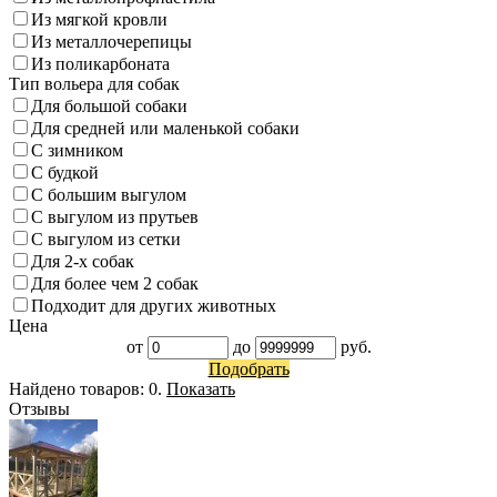
Из мягкой кровли
Из металлочерепицы
Из поликарбоната
Тип вольера для собак
Для большой собаки
Для средней или маленькой собаки
С зимником
С будкой
С большим выгулом
С выгулом из прутьев
С выгулом из сетки
Для 2-х собак
Для более чем 2 собак
Подходит для других животных
Цена
от
до
руб.
Подобрать
Найдено товаров:
0
.
Показать
Отзывы