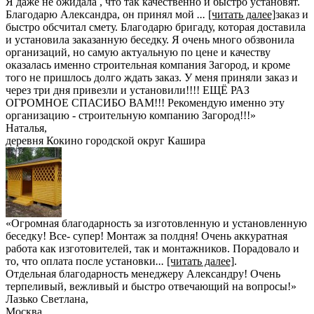
Я даже не ожидала , что так качественно и быстро установят.
Благодарю Александра, он принял мой
...
[читать далее]
заказ и
быстро обсчитал смету. Благодарю бригаду, которая доставила
и установила заказанную беседку. Я очень много обзвонила
организаций, но самую актуальную по цене и качеству
оказалась именно строительная компания Загород, и кроме
того не пришлось долго ждать заказ. У меня приняли заказ и
через три дня привезли и установили!!!! ЕЩЁ РАЗ
ОГРОМНОЕ СПАСИБО ВАМ!!! Рекомендую именно эту
организацию - строительную компанию Загород!!!
»
Наталья
,
деревня Кокино городской округ Кашира
«Огромная благодарность за изготовленную и установленную
беседку! Все- супер! Монтаж за полдня! Очень аккуратная
работа как изготовителей, так и монтажников. Порадовало и
то, что оплата после установки
...
[читать далее]
.
Отдельная благодарность менеджеру Александру! Очень
терпеливый, вежливый и быстро отвечающий на вопросы!
»
Лазько Светлана
,
Москва