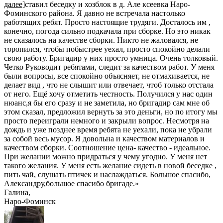
далее]
ставил беседку и хозблок в д. Але ксеевка Наро-
Фоминского района. Я давно не встречала настолько
работящих ребят. Просто настоящие трудяги. Досталось им ,
конечно, погода сильно подкачала при сборке. Но это никак
не сказалось на качестве сборки. Никто не жаловался, не
торопился, чтобы побыстрее уехал, просто спокойно делали
свою работу. Бригадир у них просто умница. Очень толковый.
Четко Руководит ребятами, следит за качеством работ. У меня
были вопросы, все спокойно объясняет, не отмахивается, не
делает вид , что не слышит или отвечает, чтоб только отстала
от него. Ещё хочу отметить честность. Получился у нас один
нюанс,я бы его сразу и не заметила, но бригадир сам мне об
этом сказал, предложил вернуть за это деньги, но по итогу мы
просто переиграли немного и закрыли вопрос. Несмотря на
дождь и уже позднее время ребята не уехали, пока не убрали
за собой весь мусор. Я довольна и качеством материалов и
качеством сборки. Соотношение цена- качество - идеальное.
При желании можно придраться у чему угодно. У меня нет
такого желания. У меня есть желание сидеть в новой беседке ,
пить чай, слушать птичек и наслаждаться. Большое спасибо,
Александру,большое спасибо бригаде.
»
Галина
,
Наро-Фоминск