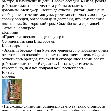
быстро, в назначенный день. Сборка беседки 3-4 часа, ребята
работали слаженно, качеством работы остались очень
довольны. Менеджер Александр ответи
...
[читать далее]
л на
сообщение в течении минуты, расчитал стоимость, доставку,
сборку беседки, обговорил день доставки, что немаловажно
для нас, т.к. был короткий срок! Спасибо всем огромное!!!
»
Татьяна Балакирева
,
г.Калязин
«Приехали. поставили, цена супер.»
Солнцева Татьяна Викторовна
,
Красноармейск
«Заказали беседку 4 на 6 метров менеджер по продажам очень
ответственно подошёл к нашим пожеланиям, в день сборки
отзвонилась бригада, приехали в оговоренное время, ребята
работали отлично, всё сделано
...
[читать далее]
очень
качественно, нам всё понравилось, респект всем
»
Елена
,
Москва
«На сколько сильно мы сомневались что за такую стоимость
нам вообще что то сделают! Но..приехала бригада, ребята