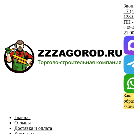
Звон
+7 (4
128-
ПН -
с 09:
21:00
Зака
обра
звон
Главная
Отзывы
Доставка и оплата
Контакты