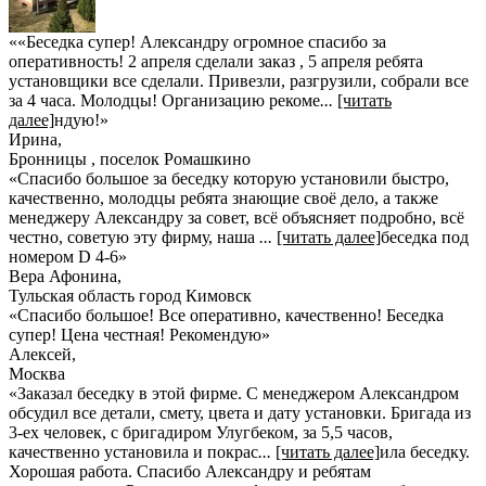
««Беседка супер! Александру огромное спасибо за
оперативность! 2 апреля сделали заказ , 5 апреля ребята
установщики все сделали. Привезли, разгрузили, собрали все
за 4 часа. Молодцы! Организацию рекоме
...
[читать
далее]
ндую!
»
Ирина
,
Бронницы , поселок Ромашкино
«Спасибо большое за беседку которую установили быстро,
качественно, молодцы ребята знающие своё дело, а также
менеджеру Александру за совет, всё объясняет подробно, всё
честно, советую эту фирму, наша
...
[читать далее]
беседка под
номером D 4-6
»
Вера Афонина
,
Тульская область город Кимовск
«Спасибо большое! Все оперативно, качественно! Беседка
супер! Цена честная! Рекомендую»
Алексей
,
Москва
«Заказал беседку в этой фирме. С менеджером Александром
обсудил все детали, смету, цвета и дату установки. Бригада из
3-ех человек, с бригадиром Улугбеком, за 5,5 часов,
качественно установила и покрас
...
[читать далее]
ила беседку.
Хорошая работа. Спасибо Александру и ребятам