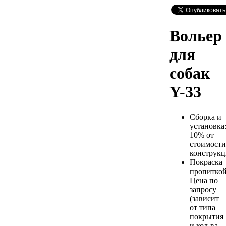
Вольер
для
собак
Y-33
Сборка и
установка
10% от
стоимости
конструк
Покраска
пропиткой
Цена по
запросу
(зависит
от типа
покрытия
и кол-ва