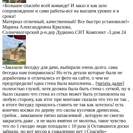
«Большое спасибо всей команде! И заказ и как шло
сопровождение и сами работы-все на высшем уровне и в
сроки!
Материал отличный, качественный! Все быстро установили!»
Марина Александровна Крылова
,
Солнечногорский р-н.дер Дудкино.СНТ Комплект -3.дом 24
«Заказали беседку для дачи, выбирали очень долго, сама
беседка нам понравилась! Но есть детали которые были не
доработаны и отличались от фото на сайте, о чем не
предупредили! одна стена была выполнена
...
[читать далее]
полностью глухой, хотя должна была быть стена с сеткой, ну и
было сказано что стена из сетки может быть установлена на
любую сторону, как итог при монтаже сказали что это не так ,
в итоге беседку пришлось ставить не так как хотелось! есть
конечно косяки по дереву это сколы кусочков древесины,
грибок , замазанное пятно шпаклевкой , которую не смогли
закрасить даже , и не мало вмятин от молотка, такое чувство
что по 1 гвоздю люди попадали с 10 раза )) Оставшиеся доски
забрали, но вот мусор к сожалению нет ) Спасибо
»