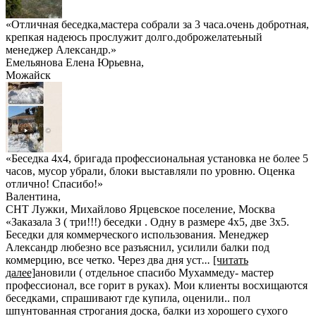
«Отличная беседка,мастера собрали за 3 часа.очень добротная,
крепкая надеюсь прослужит долго.доброжелатеьный
менеджер Александр.»
Емельянова Елена Юрьевна
,
Можайск
«Беседка 4х4, бригада профессиональная установка не более 5
часов, мусор убрали, блоки выставляли по уровню. Оценка
отлично! Спасибо!»
Валентина
,
СНТ Лужки, Михайлово Ярцевское поселение, Москва
«Заказала 3 ( три!!!) беседки . Одну в размере 4х5, две 3х5.
Беседки для коммерческого использования. Менеджер
Александр любезно все разъяснил, усилили балки под
коммерцию, все четко. Через два дня уст
...
[читать
далее]
ановили ( отдельное спасибо Мухаммеду- мастер
профессионал, все горит в руках). Мои клиенты восхищаются
беседками, спрашивают где купила, оценили.. пол
шпунтованная строгания доска, балки из хорошего сухого