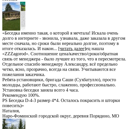
«Беседка именно такая, о которой я мечтала! Искала очень
долго в интернете - звонила, узнавала, даже заказала в другом
месте сначала, но сроки были нереально долгие, поэтому в
итоге отказалась. И након
...
[читать далее]
ец нашла
«ZZZagorod». Соотношение цена/качество/сроки/обратная
связь от менеджера - было лучшее из того, что я пересмотрела.
Отдельное спасибо менеджеру Александру, всё предельно
четко, ясно, прозрачно, всегда на связи. Учитываются все
пожелания заказчика.
Ребята-установщики, бригада Саши (Сухбатулло), просто
молодцы, работают быстро, слаженно, профессионально.
Установка беседки заняла всего 4 часа.
Рекомендую 100%.
PS Беседка D-4-3 размер 4*4. Осталось покрасить и шторки
повесить)
»
Наталия
,
Наро-Фоминский городской округ, деревня Порядино, МО