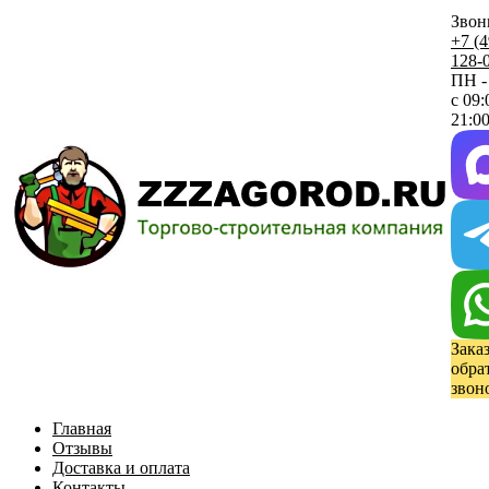
Звон
+7 (4
128-
ПН -
с 09:
21:00
Зака
обра
звон
Главная
Отзывы
Доставка и оплата
Контакты