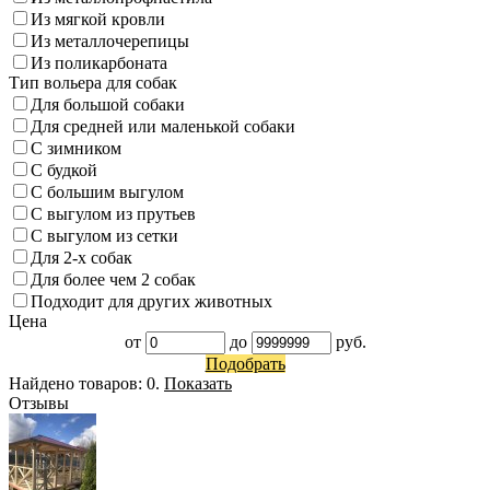
Из мягкой кровли
Из металлочерепицы
Из поликарбоната
Тип вольера для собак
Для большой собаки
Для средней или маленькой собаки
С зимником
С будкой
С большим выгулом
С выгулом из прутьев
С выгулом из сетки
Для 2-х собак
Для более чем 2 собак
Подходит для других животных
Цена
от
до
руб.
Подобрать
Найдено товаров:
0
.
Показать
Отзывы