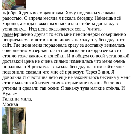
«Добрый день всем дачникам. Хочу поделиться с вами
радостью. С апреля месяца я искала беседку. Найдёшь всё
хорошо, а когда свяжешься насчитают тебе за доставку за
установку.... Итд цена оказывается сов
...
[читать
далее]
ершенно другая то есть мне пенсионерки совершенно
неприемлема и вот в конце июля я нахожу эту беседку этот
сайт. Где цена меня порадовала сразу за доставку взималась
совершенно мизерная плата покраска антикоррозейка это
стоило тоже какие-то копейки. И в общем со всей установкой
доставкой цена не очень сильно изменилась что меня очень
порадовало Я рискнула заказала беседку на этом сайте мне
позвонили сказали что мне её привезут. Через 3 дня. Я
довольна И счастлива лето ещё не закончилось беседка у меня
стоит маленький изменения которые мне нужны были все
учтены и сделали так осени Я закажу туда мягкие стёкла. И
Вуаля
»
Галкина мила
,
Москва