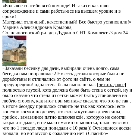
«Большое спасибо всей команде! И заказ и как шло
сопровождение и сами работы-все на высшем уровне и в
сроки!
Материал отличный, качественный! Все быстро установили!»
Марина Александровна Крылова
,
Солнечногорский р-н.дер Дудкино.СНТ Комплект -3.дом 24
«Заказали беседку для дачи, выбирали очень долго, сама
беседка нам понравилась! Но есть детали которые были не
доработаны и отличались от фото на сайте, о чем не
предупредили! одна стена была выполнена
...
[читать далее]
полностью глухой, хотя должна была быть стена с сеткой, ну и
было сказано что стена из сетки может быть установлена на
любую сторону, как итог при монтаже сказали что это не так ,
в итоге беседку пришлось ставить не так как хотелось! есть
конечно косяки по дереву это сколы кусочков древесины,
грибок , замазанное пятно шпаклевкой , которую не смогли
закрасить даже , и не мало вмятин от молотка, такое чувство
что по 1 гвоздю люди попадали с 10 раза )) Оставшиеся доски
забрали, но вот мусор к сожалению нет ) Спасибо
»