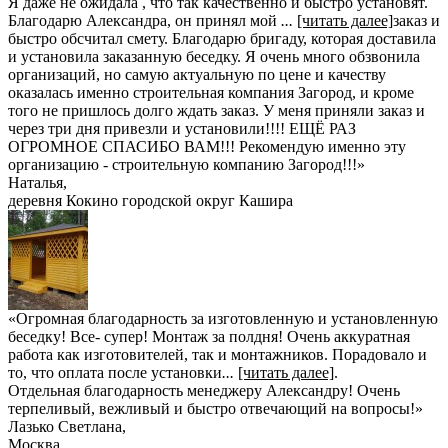
Я даже не ожидала , что так качественно и быстро установят.
Благодарю Александра, он принял мой
...
[читать далее]
заказ и
быстро обсчитал смету. Благодарю бригаду, которая доставила
и установила заказанную беседку. Я очень много обзвонила
организаций, но самую актуальную по цене и качеству
оказалась именно строительная компания Загород, и кроме
того не пришлось долго ждать заказ. У меня приняли заказ и
через три дня привезли и установили!!!! ЕЩЁ РАЗ
ОГРОМНОЕ СПАСИБО ВАМ!!! Рекомендую именно эту
организацию - строительную компанию Загород!!!
»
Наталья
,
деревня Кокино городской округ Кашира
«Огромная благодарность за изготовленную и установленную
беседку! Все- супер! Монтаж за полдня! Очень аккуратная
работа как изготовителей, так и монтажников. Порадовало и
то, что оплата после установки
...
[читать далее]
.
Отдельная благодарность менеджеру Александру! Очень
терпеливый, вежливый и быстро отвечающий на вопросы!
»
Лазько Светлана
,
Москва