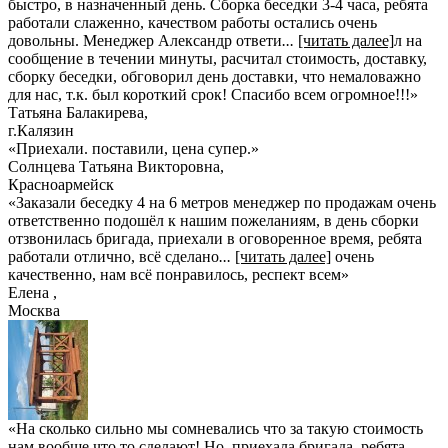
быстро, в назначенный день. Сборка беседки 3-4 часа, ребята
работали слаженно, качеством работы остались очень
довольны. Менеджер Александр ответи
...
[читать далее]
л на
сообщение в течении минуты, расчитал стоимость, доставку,
сборку беседки, обговорил день доставки, что немаловажно
для нас, т.к. был короткий срок! Спасибо всем огромное!!!
»
Татьяна Балакирева
,
г.Калязин
«Приехали. поставили, цена супер.»
Солнцева Татьяна Викторовна
,
Красноармейск
«Заказали беседку 4 на 6 метров менеджер по продажам очень
ответственно подошёл к нашим пожеланиям, в день сборки
отзвонилась бригада, приехали в оговоренное время, ребята
работали отлично, всё сделано
...
[читать далее]
очень
качественно, нам всё понравилось, респект всем
»
Елена
,
Москва
«На сколько сильно мы сомневались что за такую стоимость
нам вообще что то сделают! Но..приехала бригада, ребята