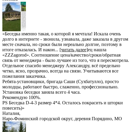
«Беседка именно такая, о которой я мечтала! Искала очень
долго в интернете - звонила, узнавала, даже заказала в другом
месте сначала, но сроки были нереально долгие, поэтому в
итоге отказалась. И након
...
[читать далее]
ец нашла
«ZZZagorod». Соотношение цена/качество/сроки/обратная
связь от менеджера - было лучшее из того, что я пересмотрела.
Отдельное спасибо менеджеру Александру, всё предельно
четко, ясно, прозрачно, всегда на связи. Учитываются все
пожелания заказчика.
Ребята-установщики, бригада Саши (Сухбатулло), просто
молодцы, работают быстро, слаженно, профессионально.
Установка беседки заняла всего 4 часа.
Рекомендую 100%.
PS Беседка D-4-3 размер 4*4. Осталось покрасить и шторки
повесить)
»
Наталия
,
Наро-Фоминский городской округ, деревня Порядино, МО