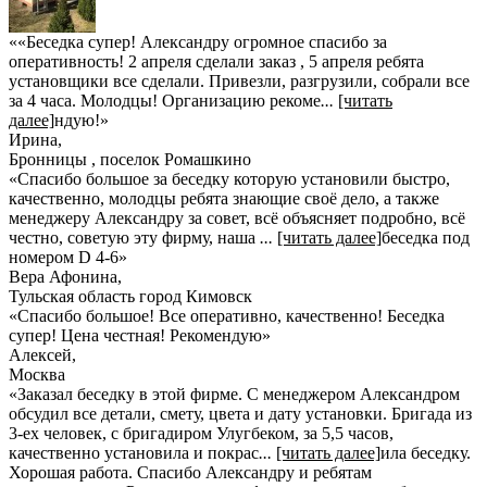
««Беседка супер! Александру огромное спасибо за
оперативность! 2 апреля сделали заказ , 5 апреля ребята
установщики все сделали. Привезли, разгрузили, собрали все
за 4 часа. Молодцы! Организацию рекоме
...
[читать
далее]
ндую!
»
Ирина
,
Бронницы , поселок Ромашкино
«Спасибо большое за беседку которую установили быстро,
качественно, молодцы ребята знающие своё дело, а также
менеджеру Александру за совет, всё объясняет подробно, всё
честно, советую эту фирму, наша
...
[читать далее]
беседка под
номером D 4-6
»
Вера Афонина
,
Тульская область город Кимовск
«Спасибо большое! Все оперативно, качественно! Беседка
супер! Цена честная! Рекомендую»
Алексей
,
Москва
«Заказал беседку в этой фирме. С менеджером Александром
обсудил все детали, смету, цвета и дату установки. Бригада из
3-ех человек, с бригадиром Улугбеком, за 5,5 часов,
качественно установила и покрас
...
[читать далее]
ила беседку.
Хорошая работа. Спасибо Александру и ребятам