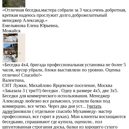
«Отличная беседка,мастера собрали за 3 часа.очень добротная,
крепкая надеюсь прослужит долго.доброжелатеьный
менеджер Александр.»
Емельянова Елена Юрьевна
,
Можайск
«Беседка 4х4, бригада профессиональная установка не более 5
часов, мусор убрали, блоки выставляли по уровню. Оценка
отлично! Спасибо!»
Валентина
,
СНТ Лужки, Михайлово Ярцевское поселение, Москва
«Заказала 3 ( три!!!) беседки . Одну в размере 4х5, две 3х5.
Беседки для коммерческого использования. Менеджер
Александр любезно все разъяснил, усилили балки под
коммерцию, все четко. Через два дня уст
...
[читать
далее]
ановили ( отдельное спасибо Мухаммеду- мастер
профессионал, все горит в руках). Мои клиенты восхищаются
беседками, спрашивают где купила, оценили.. пол
шпунтованная строгания доска, балки из хорошего сухого