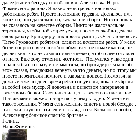
далее]
ставил беседку и хозблок в д. Але ксеевка Наро-
Фоминского района. Я давно не встречала настолько
работящих ребят. Просто настоящие трудяги. Досталось им ,
конечно, погода сильно подкачала при сборке. Но это никак
не сказалось на качестве сборки. Никто не жаловался, не
торопился, чтобы побыстрее уехал, просто спокойно делали
свою работу. Бригадир у них просто умница. Очень толковый.
Четко Руководит ребятами, следит за качеством работ. У меня
были вопросы, все спокойно объясняет, не отмахивается, не
делает вид , что не слышит или отвечает, чтоб только отстала
от него. Ещё хочу отметить честность. Получился у нас один
нюанс,я бы его сразу и не заметила, но бригадир сам мне об
этом сказал, предложил вернуть за это деньги, но по итогу мы
просто переиграли немного и закрыли вопрос. Несмотря на
дождь и уже позднее время ребята не уехали, пока не убрали
за собой весь мусор. Я довольна и качеством материалов и
качеством сборки. Соотношение цена- качество - идеальное.
При желании можно придраться у чему угодно. У меня нет
такого желания. У меня есть желание сидеть в новой беседке ,
пить чай, слушать птичек и наслаждаться. Большое спасибо,
Александру,большое спасибо бригаде.
»
Галина
,
Наро-Фоминск