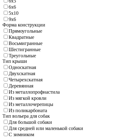
6х5
6х6
5х10
9х6
Форма конструкции
Прямоугольные
Квадратные
Восьмигранные
Шестигранные
Треугольные
Тип крыши
Односкатная
Двухскатная
Четырехскатная
Деревянная
Из металлопрофнастила
Из мягкой кровли
Из металлочерепицы
Из поликарбоната
Тип вольера для собак
Для большой собаки
Для средней или маленькой собаки
С зимником