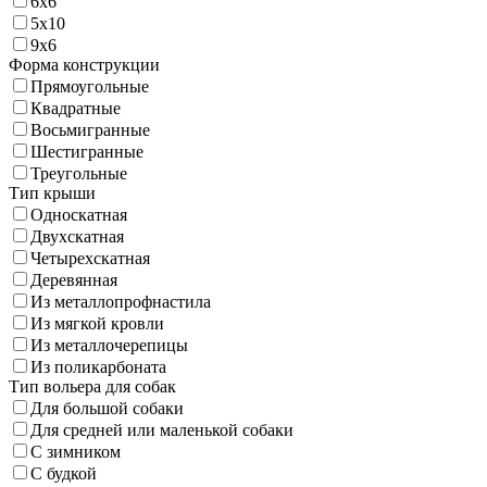
6х6
5х10
9х6
Форма конструкции
Прямоугольные
Квадратные
Восьмигранные
Шестигранные
Треугольные
Тип крыши
Односкатная
Двухскатная
Четырехскатная
Деревянная
Из металлопрофнастила
Из мягкой кровли
Из металлочерепицы
Из поликарбоната
Тип вольера для собак
Для большой собаки
Для средней или маленькой собаки
С зимником
С будкой