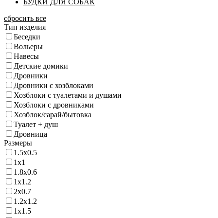
БУДКИ ДЛЯ СОБАК
сбросить все
Тип изделия
Беседки
Вольеры
Навесы
Детские домики
Дровники
Дровники с хозблоками
Хозблоки с туалетами и душами
Хозблоки с дровниками
Хозблок/сарай/бытовка
Туалет + душ
Дровница
Размеры
1.5х0.5
1х1
1.8х0.6
1х1.2
2х0.7
1.2х1.2
1х1.5